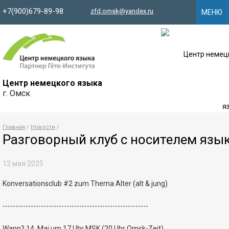
+7(900)679-89-98
zfd.
omsk
@yandex.ru
МЕНЮ
Центр немецкого языка
г. Омск
Главная
Новости
Разговорный клуб с носителем язы
12 мая 2025
Konversationsclub #2 zum Thema Alter (alt & jung)
---------------------------------------------------------
Wann? 14. Mai um 17 Uhr MSK (20 Uhr Omsk-Zeit)